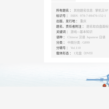
所有题名 ：
其他题名信息 : 掌机王SP 分
标识号 ：
ISBN : 978-7-89476-152-1
出版、发行地 ：
重庆
题名、责任者附注 ：
题名取自盘面标
关键词 ：
游戏---基本知识
语种 ：
Chinese 汉语 Japanese 日语
分类 ：
中图分类 : G899
分辑号 ：
Vol.110
载体形态 ：
1光盘（DVD）